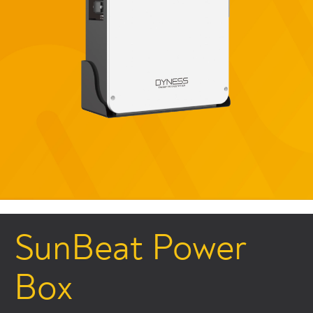
SunBeat Power
Box